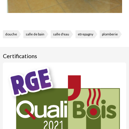
douche
salle de bain
salle d'eau
etrepagny
plomberie
Certifications