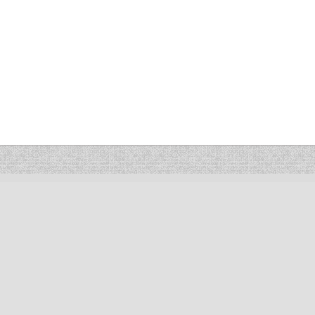
ETS Prudhomme : Chauffage Plomberie Sanitaire
Plombier à proximité de Gisors et Etrepagny dans l'Eure (27)
Certifié RGE 2018
écialiste Chappée fioul / gaz - Energie solaire - Plancher chauffant - Salle de ba