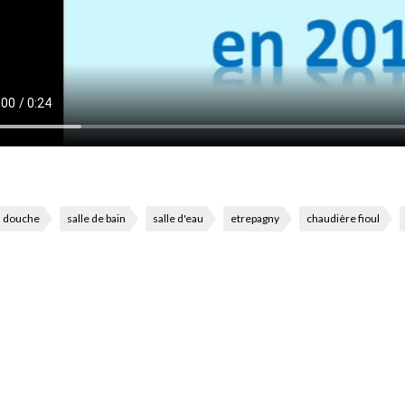
douche
salle de bain
salle d'eau
etrepagny
chaudière fioul