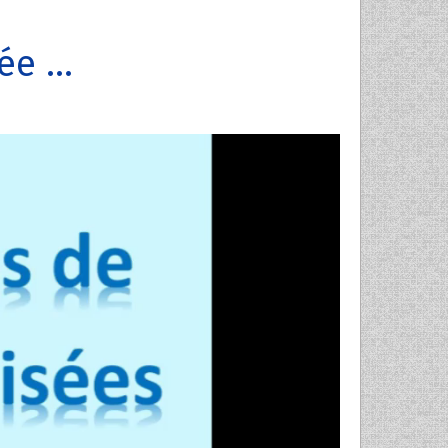
e ...